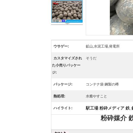
ウサゲー:
鉱山,水泥工場,発電所
カスタマイズされ
そうだ
た小売りパッケー
ジ:
パッケージ:
コンテナ袋 鋼製の樽
熱処理:
水癒やすこと
駅工場 粉砕メディア 鉄
ハイライト:
,
粉砕媒介 