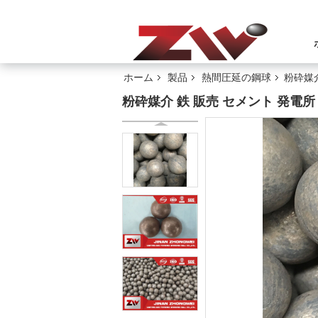
ホーム
製品
熱間圧延の鋼球
粉砕媒介
粉砕媒介 鉄 販売 セメント 発電