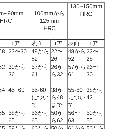
130~150mm
m~90mm
100mmから
HRC
HRC
125mm
HRC
コア
表面
コア
表面
コア
68
23〜30
48から
22〜
48から
22〜
52
26
52
25
62
30から
57から
26か
57から
26〜
36
61
ら32
61
30
64
45~60
55-60
38か
55-60
38から
につい
ら48
につい
42
て
まで
て
65
58から
56から
50か
56〜
50から
65
65
ら62
63
55
65
58から
60から
50か
61から
50から