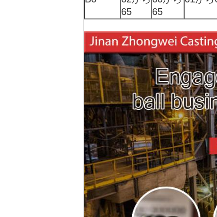
65
65