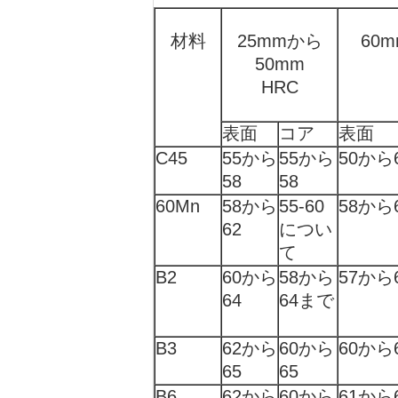
材料
25mmから
60m
50mm
HRC
表面
コア
表面
C45
55から
55から
50から
58
58
60Mn
58から
55-60
58から
62
につい
て
B2
60から
58から
57から
64
64まで
B3
62から
60から
60から
65
65
B6
62から
60から
61から