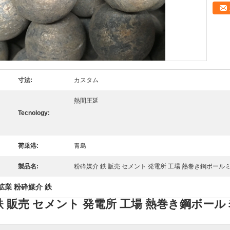
寸法:
カスタム
熱間圧延
Tecnology:
荷乗港:
青島
製品名:
粉砕媒介 鉄 販売 セメント 発電所 工場 熱巻き鋼ボール
鉱業 粉砕媒介 鉄
鉄 販売 セメント 発電所 工場 熱巻き鋼ボール