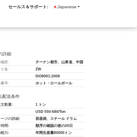
セールス＆サポート:
Japanese
の詳細:
場所:
チーナン都市、山東省、中国
ド名:
ZW
ISO9001:2008
番号:
ホット・ロールボール
払配送条件:
文数量:
1 トン
USD 550-680/Ton
ージの詳細:
容器袋、スチール ドラム
時間:
順序の確認の後の20日
能力:
年間生産量80000トン