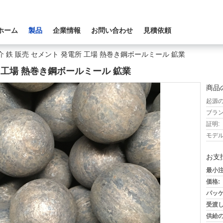
ホーム
製品
企業情報
お問い合わせ
見積依頼
 鉄 販売 セメント 発電所 工場 熱巻き鋼ボールミール 鉱業
所 工場 熱巻き鋼ボールミール 鉱業
商品
起源の
ブラン
証明:
モデル
お支
最小注
価格:
パッケ
受渡し
供給の