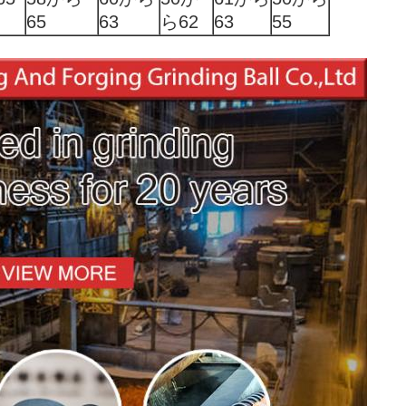
65
63
ら62
63
55