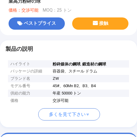
業高力粉砕の球
価格：交渉可能
MOQ：25 トン
ベストプライス
接触
製品の説明
ハイライト
,
粉砕媒体の鋼球
鍛造材の鋼球
パッケージの詳細
容器袋、スチール ドラム
ブランド名
ZW
モデル番号
45#、60Mn B2、B3、B4
供給の能力
年産 50000 トン
価格
交渉可能
多くを見て下さい