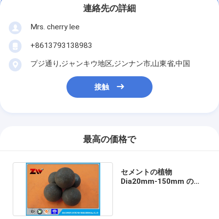
連絡先の詳細
Mrs. cherry lee
+8613793138983
プジ通り,ジャンキウ地区,ジンナン市,山東省,中国
接触
最高の価格で
セメントの植物
Dia20mm-150mm のた
めの Forged 産業高力粉
砕の球