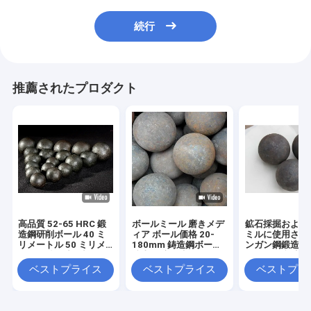
続行
推薦されたプロダクト
高品質 52-65 HRC 鍛
ボールミール 磨きメデ
鉱石採掘および
造鋼研削ボール 40 ミ
ィア ボール価格 20-
ミルに使用され
リメートル 50 ミリメ
180mm 鋳造鋼ボール
ンガン鋼鍛造粉
ートル鉄鍛造研削ボー
鉱山用 磨き水泥用
ル コスト効率
ル
造プロセス
ベストプライス
ベストプライス
ベストプラ