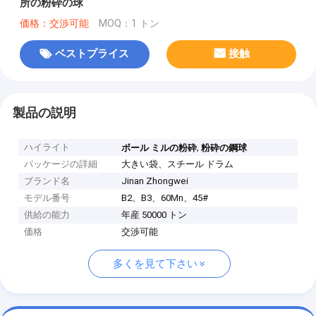
所の粉砕の球
価格：交渉可能
MOQ：1 トン
ベストプライス
接触
製品の説明
ハイライト
,
ボール ミルの粉砕
粉砕の鋼球
パッケージの詳細
大きい袋、スチール ドラム
ブランド名
Jinan Zhongwei
モデル番号
B2、B3、60Mn、45#
供給の能力
年産 50000 トン
価格
交渉可能
多くを見て下さい