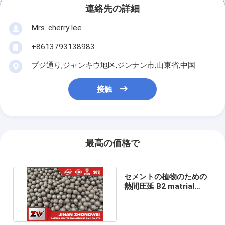
連絡先の詳細
Mrs. cherry lee
+8613793138983
プジ通り,ジャンキウ地区,ジンナン市,山東省,中国
接触
最高の価格で
セメントの植物のための
熱間圧延 B2 matrial
SAG の製造所の粉砕の球