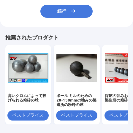
続行
推薦されたプロダクト
高いクロムによって投
ボール ミルのための
採鉱の弛みおよ
げられる粉砕の球
20-150mmの弛みの製
製造所の粉砕の
造所の粉砕の球
ベストプライス
ベストプライス
ベストプラ